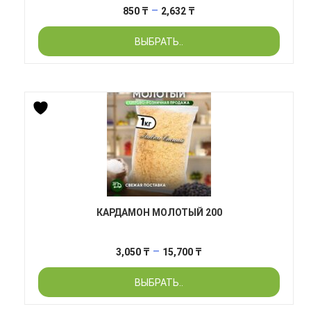
Диапазон
–
850
₸
2,632
₸
цен:
ВЫБРАТЬ..
850 ₸
–
2,632 ₸
КАРДАМОН МОЛОТЫЙ 200
Диапазон
–
3,050
₸
15,700
₸
цен:
ВЫБРАТЬ..
3,050 ₸
–