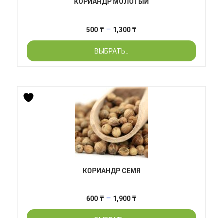
КОРИАНДР МОЛОТЫЙ
Диапазон
–
500
₸
1,300
₸
цен:
ВЫБРАТЬ..
500 ₸
–
1,300 ₸
КОРИАНДР СЕМЯ
Диапазон
–
600
₸
1,900
₸
цен: