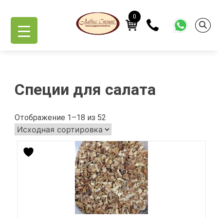
Skip
Главная
/
Специи
/ Специи для салата
to
0
content
Специи для салата
Отображение 1–18 из 52