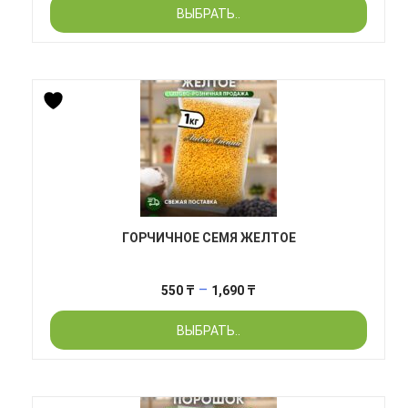
ВЫБРАТЬ..
1,300 ₸
–
5,950 ₸
ГОРЧИЧНОЕ СЕМЯ ЖЕЛТОЕ
Диапазон
–
550
₸
1,690
₸
цен:
ВЫБРАТЬ..
550 ₸
–
1,690 ₸