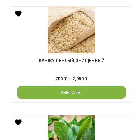
КУНЖУТ БЕЛЫЙ ОЧИЩЕННЫЙ
Диапазон
–
700
₸
2,050
₸
цен:
ВЫБРАТЬ..
700 ₸
–
2,050 ₸