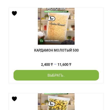
15,700 ₸
КАРДАМОН МОЛОТЫЙ 500
Диапазон
–
2,400
₸
11,600
₸
цен:
ВЫБРАТЬ..
2,400 ₸
–
11,600 ₸