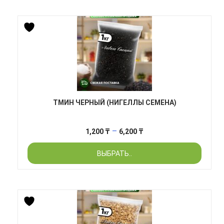
4,900 ₸
ТМИН ЧЕРНЫЙ (НИГЕЛЛЫ СЕМЕНА)
Диапазон
–
1,200
₸
6,200
₸
цен:
ВЫБРАТЬ..
1,200 ₸
–
6,200 ₸