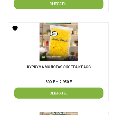
ВЫБРАТЬ..
750 ₸
–
2,740 ₸
КУРКУМА МОЛОТАЯ ЭКСТРА КЛАСС
Диапазон
–
800
₸
2,950
₸
цен:
ВЫБРАТЬ..
800 ₸
–
2,950 ₸