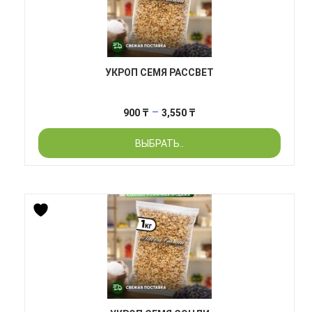
УКРОП СЕМЯ РАССВЕТ
Диапазон
–
900
₸
3,550
₸
цен:
ВЫБРАТЬ..
900 ₸
–
3,550 ₸