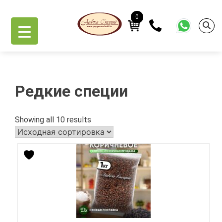
Skip
Главная
/ Редкие специи
to
0
content
Редкие специи
Showing all 10 results