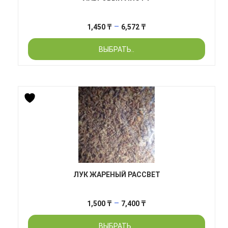
Диапазон
–
1,450
₸
6,572
₸
цен:
ВЫБРАТЬ..
1,450 ₸
–
6,572 ₸
ЛУК ЖАРЕНЫЙ РАССВЕТ
Диапазон
–
1,500
₸
7,400
₸
цен:
ВЫБРАТЬ..
1,500 ₸