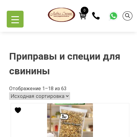
Skip
Главная
/
Специи
/ Приправы и специи для свинины
to
0
content
Приправы и специи для
свинины
Отображение 1–18 из 63