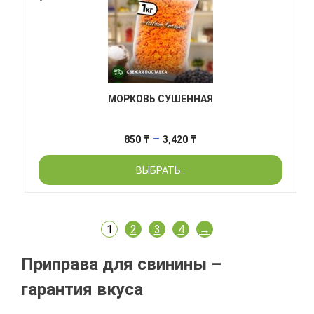
МОРКОВЬ СУШЕННАЯ
Диапазон
–
850
₸
3,420
₸
цен:
ВЫБРАТЬ..
850 ₸
–
3,420 ₸
1
2
3
4
→
Приправа для свинины –
гарантия вкуса