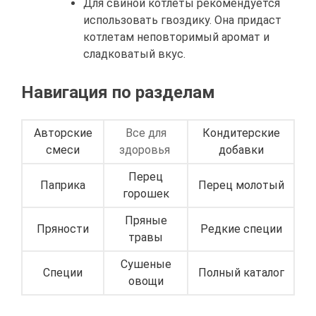
Для свиной котлеты рекомендуется
использовать гвоздику. Она придаст
котлетам неповторимый аромат и
сладковатый вкус.
Навигация по разделам
Авторские
Все для
Кондитерские
смеси
здоровья
добавки
Перец
Паприка
Перец молотый
горошек
Пряные
Пряности
Редкие специи
травы
Сушеные
Специи
Полный каталог
овощи