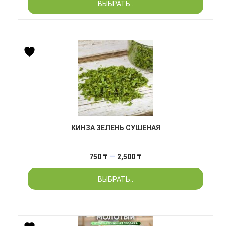
ВЫБРАТЬ..
3,050 ₸
–
15,700 ₸
КИНЗА ЗЕЛЕНЬ СУШЕНАЯ
Диапазон
–
750
₸
2,500
₸
цен:
ВЫБРАТЬ..
750 ₸
–
2,500 ₸