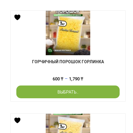
1,690 ₸
ГОРЧИЧНЫЙ ПОРОШОК ГОРЛИНКА
Диапазон
–
600
₸
1,790
₸
цен:
ВЫБРАТЬ..
600 ₸
–
1,790 ₸