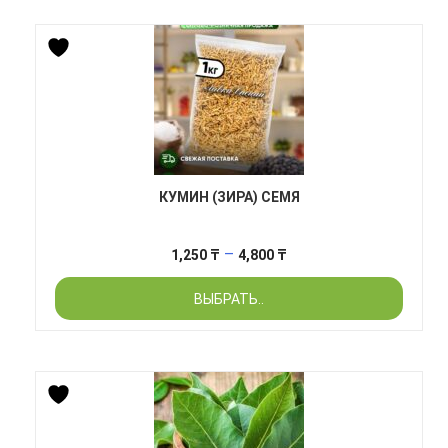
4,900 ₸
КУМИН (ЗИРА) СЕМЯ
Диапазон
–
1,250
₸
4,800
₸
цен:
ВЫБРАТЬ..
1,250 ₸
–
4,800 ₸