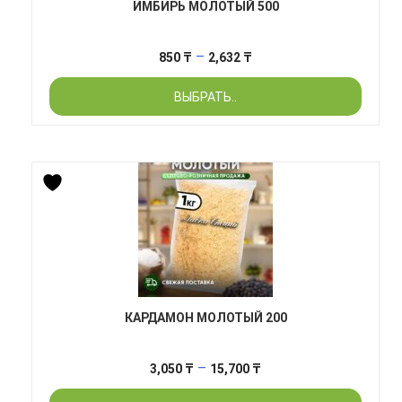
ИМБИРЬ МОЛОТЫЙ 500
Диапазон
–
850
₸
2,632
₸
цен:
ВЫБРАТЬ..
850 ₸
–
2,632 ₸
КАРДАМОН МОЛОТЫЙ 200
Диапазон
–
3,050
₸
15,700
₸
цен: