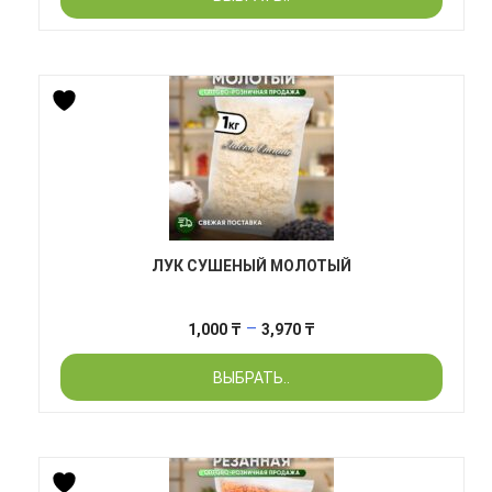
–
7,400 ₸
ЛУК СУШЕНЫЙ МОЛОТЫЙ
Диапазон
–
1,000
₸
3,970
₸
цен:
ВЫБРАТЬ..
1,000 ₸
–
3,970 ₸