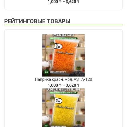
Диапазон
1,000
₸
–
3,620
₸
цен:
1,000 ₸
–
РЕЙТИНГОВЫЕ ТОВАРЫ
3,620 ₸
Паприка красн. мол. ASTA-120
Диапазон
1,000
₸
–
3,620
₸
цен:
1,000 ₸
–
3,620 ₸