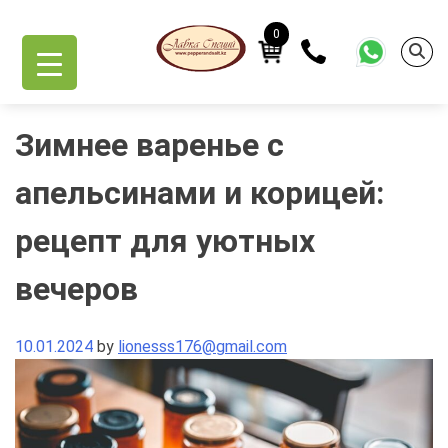
Skip
to
0
content
Зимнее варенье с
апельсинами и корицей:
рецепт для уютных
вечеров
10.01.2024
by
lionesss176@gmail.com