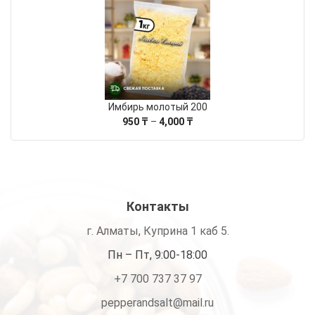
цен:
850 ₸
–
3,420 ₸
Имбирь молотый 200
Диапазон
950
₸
–
4,000
₸
цен:
950 ₸
–
4,000 ₸
Контакты
г. Алматы, Куприна 1 каб 5.
Пн – Пт, 9:00-18:00
+7 700 737 37 97
pepperandsalt@mail.ru