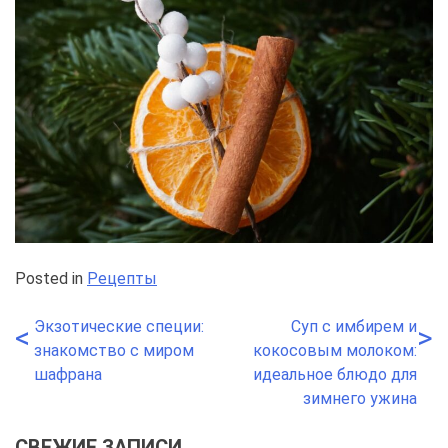
Posted in
Рецепты
Экзотические специи:
Суп с имбирем и
Навигация
<
>
знакомство с миром
кокосовым молоком:
по
шафрана
идеальное блюдо для
зимнего ужина
записям
СВЕЖИЕ ЗАПИСИ