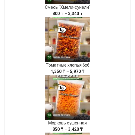
Смесь "Хмели-сунели"
Диапазон
800
₸
–
3,340
₸
цен:
800 ₸
–
3,340 ₸
Томатные хлопья 6х6
Диапазон
1,350
₸
–
5,970
₸
цен:
1,350 ₸
–
5,970 ₸
Морковь сушенная
Диапазон
850
₸
–
3,420
₸