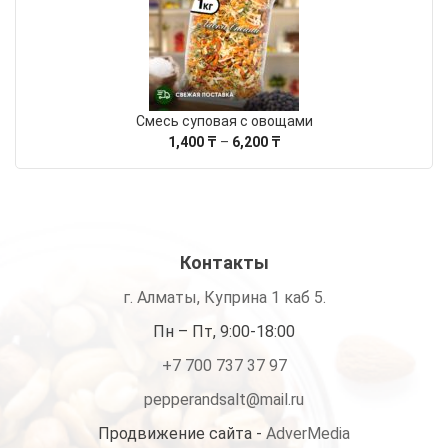
–
9,090 ₸
Смесь суповая с овощами
Диапазон
1,400
₸
–
6,200
₸
цен:
1,400 ₸
–
6,200 ₸
Контакты
г. Алматы, Куприна 1 каб 5.
Пн – Пт, 9:00-18:00
+7 700 737 37 97
pepperandsalt@mail.ru
Продвижение сайта -
AdverMedia