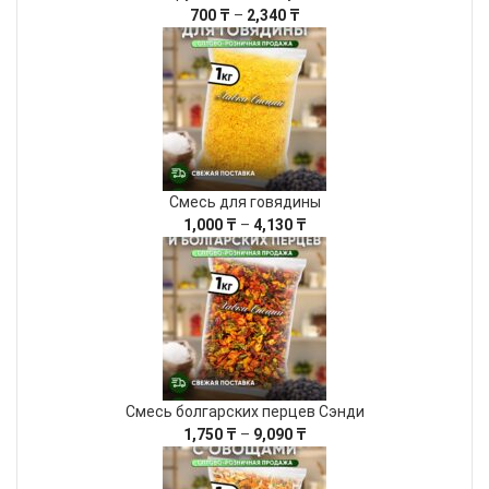
Диапазон
700
₸
–
2,340
₸
цен:
700 ₸
–
2,340 ₸
Смесь для говядины
Диапазон
1,000
₸
–
4,130
₸
цен:
1,000 ₸
–
4,130 ₸
Смесь болгарских перцев Сэнди
Диапазон
1,750
₸
–
9,090
₸
цен:
1,750 ₸