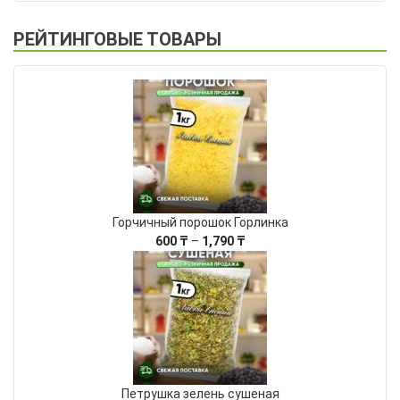
600 ₸
–
РЕЙТИНГОВЫЕ ТОВАРЫ
1,790 ₸
Горчичный порошок Горлинка
Диапазон
600
₸
–
1,790
₸
цен:
600 ₸
–
1,790 ₸
Петрушка зелень сушеная