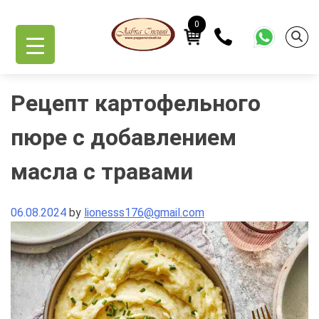
Skip
to
0
content
Рецепт картофельного
пюре с добавлением
масла с травами
06.08.2024
by
lionesss176@gmail.com