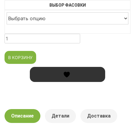
900 ₸
ВЫБОР ФАСОВКИ
–
3,750 ₸
Количество
товара
Смесь
В КОРЗИНУ
"Для
рыбы"
Описание
Детали
Доставка