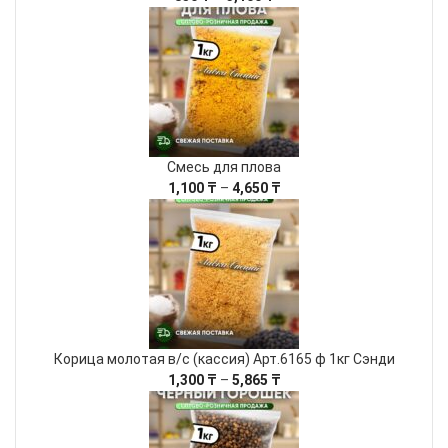
цен:
850 ₸
–
3,100 ₸
Смесь для плова
Диапазон
1,100
₸
–
4,650
₸
цен:
1,100 ₸
–
4,650 ₸
Корица молотая в/с (кассия) Арт.6165 ф 1кг Сэнди
Диапазон
1,300
₸
–
5,865
₸
цен:
1,300 ₸
–