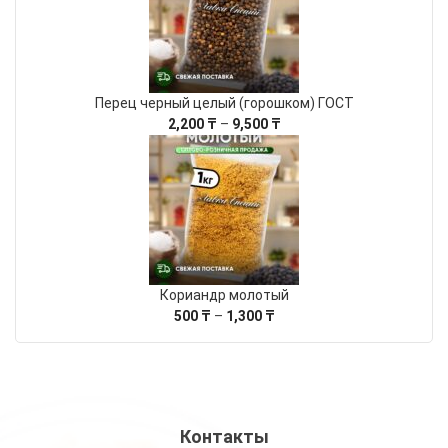
5,865 ₸
Перец черный целый (горошком) ГОСТ
Диапазон
2,200
₸
–
9,500
₸
цен:
2,200 ₸
–
9,500 ₸
Кориандр молотый
Диапазон
500
₸
–
1,300
₸
цен:
500 ₸
–
1,300 ₸
Контакты