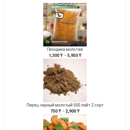
Гвоздика молотая
Диапазон
1,300
₸
–
5,950
₸
цен:
1,300 ₸
–
5,950 ₸
Перец черный молотый 500 лайт 2 сорт
Диапазон
750
₸
–
2,900
₸
цен:
750 ₸
–