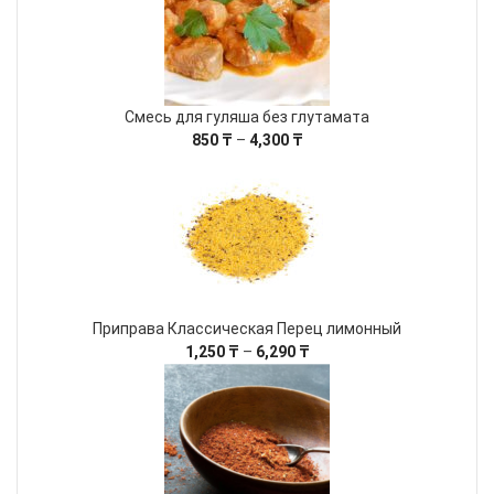
2,900 ₸
Смесь для гуляша без глутамата
Диапазон
850
₸
–
4,300
₸
цен:
850 ₸
–
4,300 ₸
Приправа Классическая Перец лимонный
Диапазон
1,250
₸
–
6,290
₸
цен:
1,250 ₸
–
6,290 ₸