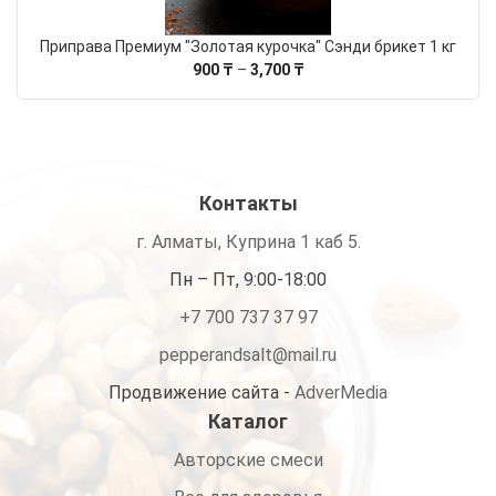
Приправа Премиум "Золотая курочка" Сэнди брикет 1 кг
Диапазон
900
₸
–
3,700
₸
цен:
900 ₸
–
3,700 ₸
Контакты
г. Алматы, Куприна 1 каб 5.
Пн – Пт, 9:00-18:00
+7 700 737 37 97
pepperandsalt@mail.ru
Продвижение сайта -
AdverMedia
Каталог
Авторские смеси