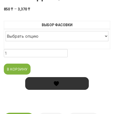
Диапазон
–
850
₸
3,370
₸
цен:
850 ₸
ВЫБОР ФАСОВКИ
–
3,370 ₸
Количество
товара
Смесь
В КОРЗИНУ
"Для
фарша"