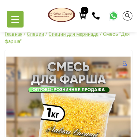
Skip
to
0
content
Главная
/
Специи
/
Специи для маринада
/ Смесь “Для
фарша”
🔍