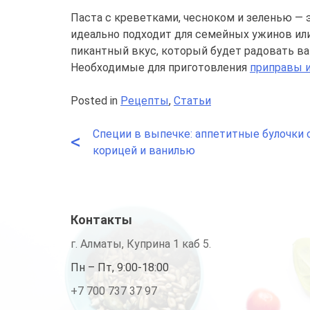
Паста с креветками, чесноком и зеленью — э
идеально подходит для семейных ужинов или
пикантный вкус, который будет радовать в
Необходимые для приготовления
приправы 
Posted in
Рецепты
,
Статьи
Специи в выпечке: аппетитные булочки 
Навигация
<
корицей и ванилью
по
записям
Контакты
г. Алматы, Куприна 1 каб 5.
Пн – Пт, 9:00-18:00
+7 700 737 37 97