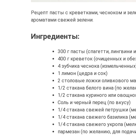
Рецепт пасты с креветками, чесноком и зе
ароматами свежей зелени.
Ингредиенты:
300 г пасты (спагетти, лингвини 
400 г креветок (очищенных и обе
4 зубчика чеснока (измельченных
1 лимон (цедра и сок)
2 столовые ложки оливкового ма
1/2 стакана белого вина (по жела
1/2 стакана куриного или овощно
Соль и черный перец (по вкусу)
1/4 стакана свежей петрушки (м
1/4 стакана свежего базилика (м
1/4 стакана свежего укропа (мел
пармезан (по желанию, для подач