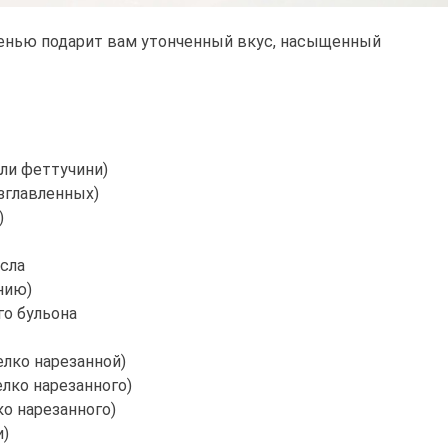
ленью подарит вам утонченный вкус, насыщенный
или феттучини)
зглавленных)
)
сла
нию)
го бульона
елко нарезанной)
елко нарезанного)
ко нарезанного)
и)