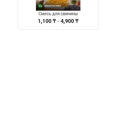
Смесь для свинины
Диапазон
1,100
₸
4,900
₸
–
цен:
1,100 ₸
–
4,900 ₸