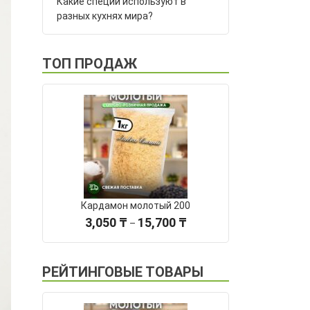
Какие специи используют в
разных кухнях мира?
ТОП ПРОДАЖ
Кардамон молотый 200
Диапазон
3,050
₸
15,700
₸
–
цен:
3,050 ₸
–
РЕЙТИНГОВЫЕ ТОВАРЫ
15,700 ₸