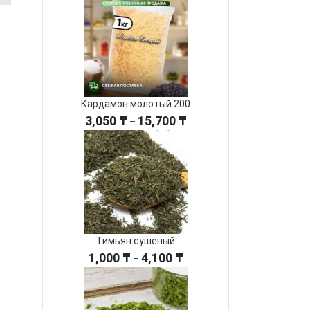
Кардамон молотый 200
Диапазон
3,050
₸
15,700
₸
–
цен:
3,050 ₸
–
15,700 ₸
Тимьян сушеный
Диапазон
1,000
₸
4,100
₸
–
цен:
1,000 ₸
–