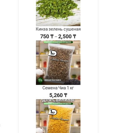
4,100 ₸
Кинза зелень сушеная
Диапазон
750
₸
2,500
₸
–
цен:
750 ₸
–
2,500 ₸
Семена Чиа 1 кг
5,260
₸
м