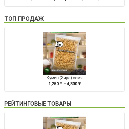
ТОП ПРОДАЖ
Кумин (Зира) семя
Диапазон
1,250
₸
–
4,800
₸
цен:
1,250 ₸
–
РЕЙТИНГОВЫЕ ТОВАРЫ
4,800 ₸