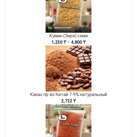
Кумин (Зира) семя
Диапазон
1,250
₸
–
4,800
₸
цен:
1,250 ₸
–
4,800 ₸
Какао пр-во Китай 7-9% натуральный
2,722
₸