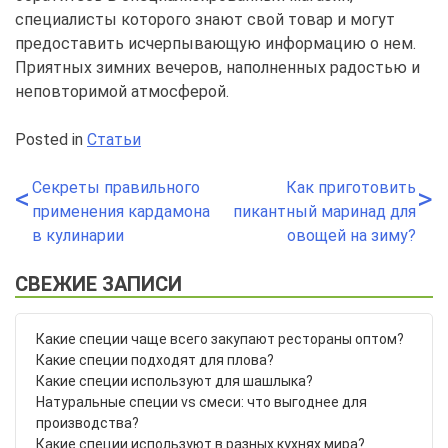
специалисты которого знают свой товар и могут
предоставить исчерпывающую информацию о нем.
Приятных зимних вечеров, наполненных радостью и
неповторимой атмосферой.
Posted in
Статьи
Секреты правильного
Как приготовить
Навигация
<
>
применения кардамона
пикантный маринад для
по
в кулинарии
овощей на зиму?
записям
СВЕЖИЕ ЗАПИСИ
Какие специи чаще всего закупают рестораны оптом?
Какие специи подходят для плова?
Какие специи используют для шашлыка?
Натуральные специи vs смеси: что выгоднее для
производства?
Какие специи используют в разных кухнях мира?