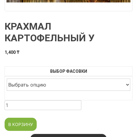
КРАХМАЛ
КАРТОФЕЛЬНЫЙ У
1,400
₸
ВЫБОР ФАСОВКИ
Количество
товара
Крахмал
В КОРЗИНУ
картофельный
У