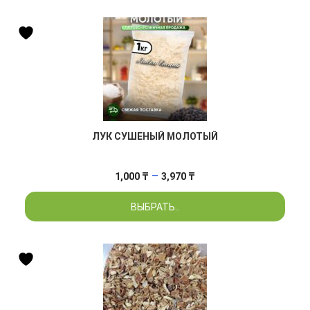
ЛУК СУШЕНЫЙ МОЛОТЫЙ
Диапазон
–
1,000
₸
3,970
₸
цен:
ВЫБРАТЬ..
1,000 ₸
–
3,970 ₸