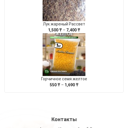
Лук жареный Рассвет
Диапазон
1,500
₸
–
7,400
₸
цен:
1,500 ₸
–
7,400 ₸
Горчичное семя желтое
Диапазон
550
₸
–
1,690
₸
цен:
550 ₸
–
1,690 ₸
Контакты