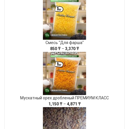
1,550 ₸
–
7,260 ₸
Смесь "Для фарша"
Диапазон
850
₸
–
3,370
₸
цен:
850 ₸
–
3,370 ₸
Мускатный орех дробленый ПРЕМИУМ КЛАСС
Диапазон
1,150
₸
–
4,871
₸
цен:
1,150 ₸
–
4,871 ₸