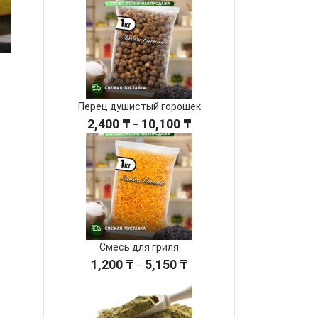
Перец душистый горошек
Диапазон
2,400
₸
10,100
₸
–
цен:
2,400 ₸
–
10,100 ₸
Смесь для гриля
Диапазон
1,200
₸
5,150
₸
–
цен:
1,200 ₸
–