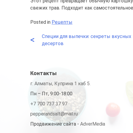
Этот рецепт превращает обычную картошку 
свежих трав. Подходит как самостоятельно
Posted in
Рецепты
Специи для выпечки: секреты вкусных
Навигация
<
десертов
по
записям
Контакты
г. Алматы, Куприна 1 каб 5.
Пн – Пт, 9:00-18:00
+7 700 737 37 97
pepperandsalt@mail.ru
Продвижение сайта -
AdverMedia