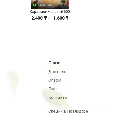
Кардамон молотый 500
Диапазон
2,400
₸
11,600
₸
–
цен:
2,400 ₸
–
11,600 ₸
О нас
Доставка
Оптом
Блог
Контакты
Специи в Павлодаре