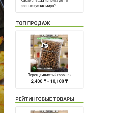
Какие специи используют в
разных кухнях мира?
ТОП ПРОДАЖ
Перец душистый горошек
Диапазон
2,400
₸
10,100
₸
–
цен:
2,400 ₸
–
РЕЙТИНГОВЫЕ ТОВАРЫ
10,100 ₸