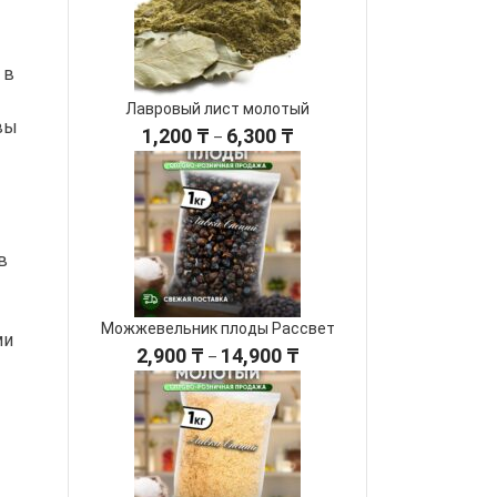
5,150 ₸
 в
Лавровый лист молотый
вы
Диапазон
1,200
₸
6,300
₸
–
цен:
1,200 ₸
–
6,300 ₸
в
Можжевельник плоды Рассвет
ми
Диапазон
2,900
₸
14,900
₸
–
цен:
2,900 ₸
–
14,900 ₸