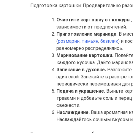
Подготовка картошки: Предварительно разог
Очистите картошку от кожуры, 
зависимости от предпочтений.
Приготовление маринада.
В мис
(
розмарин
,
тимьян
,
базилик
) и по
равномерно распределились.
Маринование картошки.
Полейте
каждого кусочка. Дайте маринов
Запекание в духовке.
Разложите 
один слой. Запекайте в разогрето
периодически перемешивая для р
Подача и украшение.
Выньте карт
травами и добавьте соль и перец
свежести.
Наслаждение.
Ваша ароматная ка
Наслаждайтесь сочным вкусом и