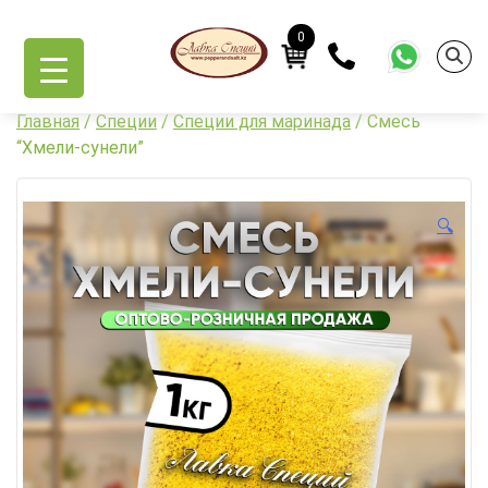
Skip
to
0
content
Главная
/
Специи
/
Специи для маринада
/ Смесь
“Хмели-сунели”
🔍