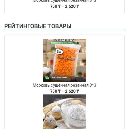
Морковь сушенная резанная 3*3
Диапазон
750
₸
–
2,620
₸
цен:
750 ₸
–
РЕЙТИНГОВЫЕ ТОВАРЫ
2,620 ₸
Морковь сушенная резанная 3*3
Диапазон
750
₸
–
2,620
₸
цен:
750 ₸
–
2,620 ₸