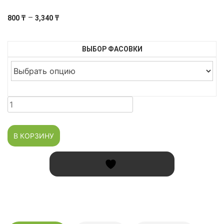
Диапазон
–
800
₸
3,340
₸
цен:
800 ₸
ВЫБОР ФАСОВКИ
–
3,340 ₸
Количество
товара
Смесь
В КОРЗИНУ
"Хмели-
сунели"