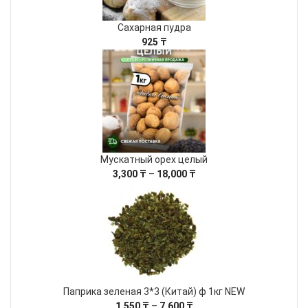
Сахарная пудра
925
₸
Мускатный орех целый
Диапазон
3,300
₸
–
18,000
₸
цен:
3,300 ₸
–
18,000 ₸
Паприка зеленая 3*3 (Китай) ф 1кг NEW
Диапазон
1,550
₸
–
7,600
₸