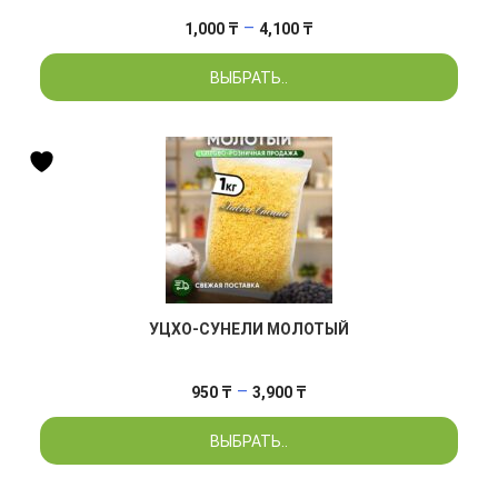
Диапазон
–
1,000
₸
4,100
₸
цен:
ВЫБРАТЬ..
1,000 ₸
–
4,100 ₸
УЦХО-СУНЕЛИ МОЛОТЫЙ
Диапазон
–
950
₸
3,900
₸
цен:
ВЫБРАТЬ..
950 ₸
–
3,900 ₸