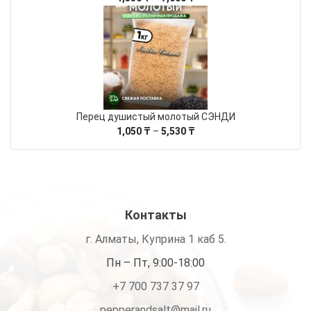
цен:
1,550 ₸
–
7,600 ₸
Перец душистый молотый СЭНДИ
Диапазон
1,050
₸
–
5,530
₸
цен:
1,050 ₸
–
5,530 ₸
Контакты
г. Алматы, Куприна 1 каб 5.
Пн – Пт, 9:00-18:00
+7 700 737 37 97
pepperandsalt@mail.ru