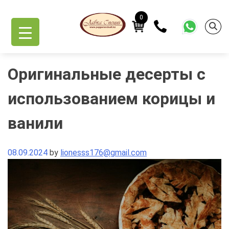
Skip
to
0
content
Оригинальные десерты с
использованием корицы и
ванили
08.09.2024
by
lionesss176@gmail.com