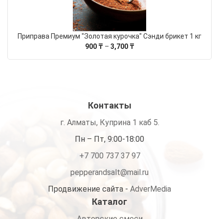
Приправа Премиум "Золотая курочка" Сэнди брикет 1 кг
Диапазон
900
₸
–
3,700
₸
цен:
900 ₸
–
3,700 ₸
Контакты
г. Алматы, Куприна 1 каб 5.
Пн – Пт, 9:00-18:00
+7 700 737 37 97
pepperandsalt@mail.ru
Продвижение сайта -
AdverMedia
Каталог
Авторские смеси