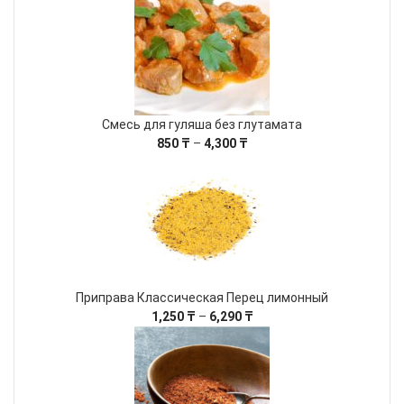
750 ₸
–
2,900 ₸
Смесь для гуляша без глутамата
Диапазон
850
₸
–
4,300
₸
цен:
850 ₸
–
4,300 ₸
Приправа Классическая Перец лимонный
Диапазон
1,250
₸
–
6,290
₸
цен:
1,250 ₸
–
6,290 ₸