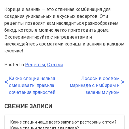
Корица и ваниль — это отличная комбинация для
создания уникальных и вкусных десертов. Эти
рецепты позволят вам насладиться разнообразием
блюд, которые можно легко приготовить дома.
Экспериментируйте с ингредиентами и
наслаждайтесь ароматами корицы и ванили в каждом
кусочке!
Posted in
Рецепты
,
Статьи
Какие специи нельзя
Лосось в соевом
Навигация
<
>
смешивать: правила
маринаде с имбирем и
по
сочетания пряностей
зеленым луком
записям
СВЕЖИЕ ЗАПИСИ
Какие специи чаще всего закупают рестораны оптом?
Какие специи подходят для плова?