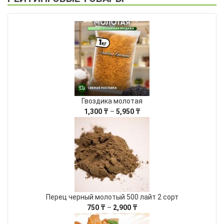
5,950 ₸
Гвоздика молотая
Диапазон
1,300
₸
–
5,950
₸
цен:
1,300 ₸
–
5,950 ₸
Перец черный молотый 500 лайт 2 сорт
Диапазон
750
₸
–
2,900
₸
цен: