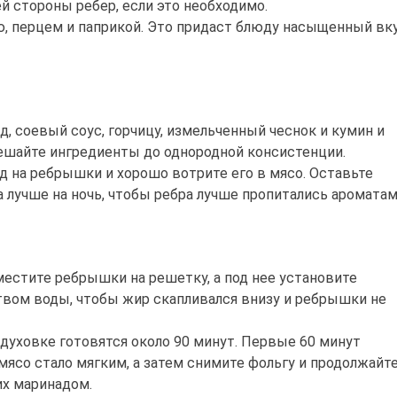
й стороны ребер, если это необходимо.
, перцем и паприкой. Это придаст блюду насыщенный вк
, соевый соус, горчицу, измельченный чеснок и кумин и
ешайте ингредиенты до однородной консистенции.
 на ребрышки и хорошо вотрите его в мясо. Оставьте
а лучше на ночь, чтобы ребра лучше пропитались ароматам
местите ребрышки на решетку, а под нее установите
вом воды, чтобы жир скапливался внизу и ребрышки не
уховке готовятся около 90 минут. Первые 60 минут
 мясо стало мягким, а затем снимите фольгу и продолжайт
их маринадом.