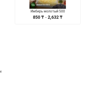
Имбирь молотый 500
Диапазон
850
₸
2,632
₸
–
цен:
850 ₸
–
2,632 ₸
и