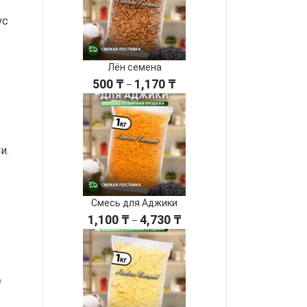
4,070 ₸
ус
Лëн семена
Диапазон
500
₸
1,170
₸
–
цен:
500 ₸
–
1,170 ₸
и.
Смесь для Аджики
Диапазон
1,100
₸
4,730
₸
–
цен:
1,100 ₸
–
4,730 ₸
е