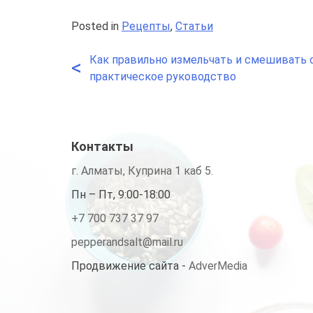
Posted in
Рецепты
,
Статьи
Как правильно измельчать и смешивать 
Навигация
<
практическое руководство
по
записям
Контакты
г. Алматы, Куприна 1 каб 5.
Пн – Пт, 9:00-18:00
+7 700 737 37 97
pepperandsalt@mail.ru
Продвижение сайта -
AdverMedia