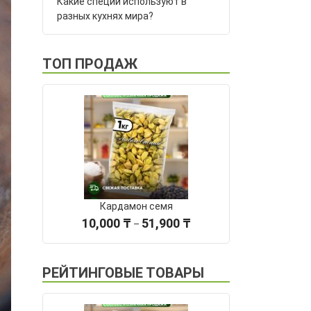
Какие специи используют в
разных кухнях мира?
ТОП ПРОДАЖ
Кардамон семя
Диапазон
10,000
₸
51,900
₸
–
цен:
10,000 ₸
–
РЕЙТИНГОВЫЕ ТОВАРЫ
51,900 ₸