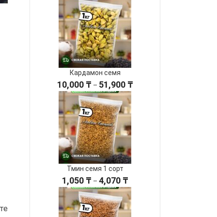
Кардамон семя
Диапазон
10,000
₸
51,900
₸
–
цен:
10,000 ₸
–
51,900 ₸
Тмин семя 1 сорт
Диапазон
1,050
₸
4,070
₸
–
цен:
1,050 ₸
те
–