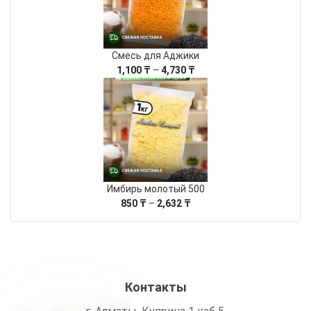
Смесь для Аджики
Диапазон
1,100
₸
–
4,730
₸
цен:
1,100 ₸
–
4,730 ₸
Имбирь молотый 500
Диапазон
850
₸
–
2,632
₸
цен:
850 ₸
–
2,632 ₸
Контакты