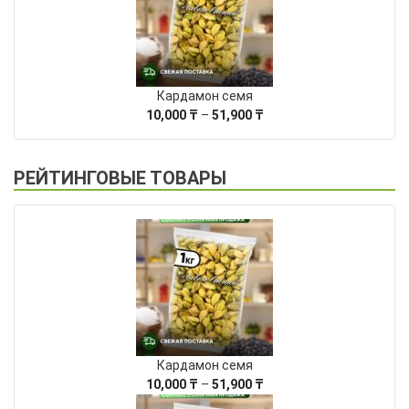
Кардамон семя
Диапазон
10,000
₸
–
51,900
₸
цен:
10,000 ₸
–
РЕЙТИНГОВЫЕ ТОВАРЫ
51,900 ₸
Кардамон семя
Диапазон
10,000
₸
–
51,900
₸
цен: