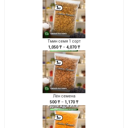
10,000 ₸
–
51,900 ₸
Тмин семя 1 сорт
Диапазон
1,050
₸
–
4,070
₸
цен:
1,050 ₸
–
4,070 ₸
Лëн семена
Диапазон
500
₸
–
1,170
₸
цен:
500 ₸
–
1,170 ₸