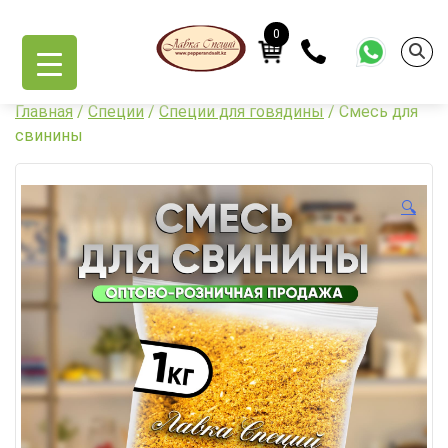
Skip
to
0
content
Главная
/
Специи
/
Специи для говядины
/ Смесь для
свинины
🔍