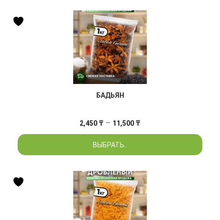
БАДЬЯН
Диапазон
–
2,450
₸
11,500
₸
цен:
ВЫБРАТЬ..
2,450 ₸
–
11,500 ₸