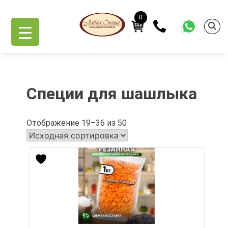
Skip
Главная
/
Специи
/
Специи для шашлыка
/ Страница 2
to
0
content
Специи для шашлыка
Отображение 19–36 из 50