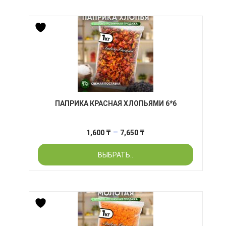
2,350 ₸
ПАПРИКА КРАСНАЯ ХЛОПЬЯМИ 6*6
Диапазон
–
1,600
₸
7,650
₸
цен:
ВЫБРАТЬ..
1,600 ₸
–
7,650 ₸