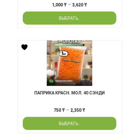
Диапазон
–
1,000
₸
3,620
₸
цен:
ВЫБРАТЬ..
1,000 ₸
–
3,620 ₸
ПАПРИКА КРАСН. МОЛ. 40 СЭНДИ
Диапазон
–
750
₸
2,350
₸
цен:
ВЫБРАТЬ..
750 ₸
–