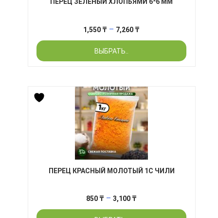
ПЕРЕЦ ЗЕЛЕНЫЙ ХЛОПЬЯМИ 6*6 ММ
Диапазон
–
1,550
₸
7,260
₸
цен:
ВЫБРАТЬ..
1,550 ₸
–
7,260 ₸
ПЕРЕЦ КРАСНЫЙ МОЛОТЫЙ 1С ЧИЛИ
Диапазон
–
850
₸
3,100
₸
цен: