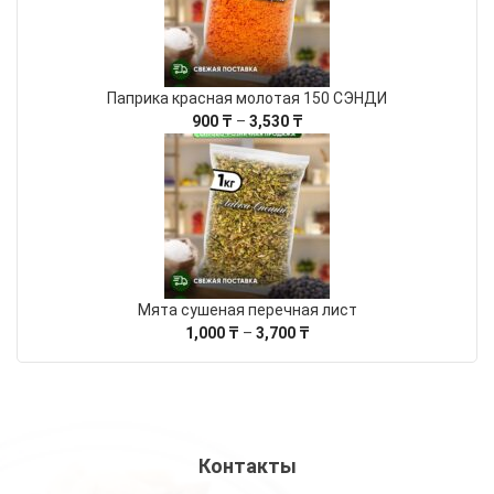
4,100 ₸
Паприка красная молотая 150 СЭНДИ
Диапазон
900
₸
–
3,530
₸
цен:
900 ₸
–
3,530 ₸
Мята сушеная перечная лист
Диапазон
1,000
₸
–
3,700
₸
цен:
1,000 ₸
–
3,700 ₸
Контакты