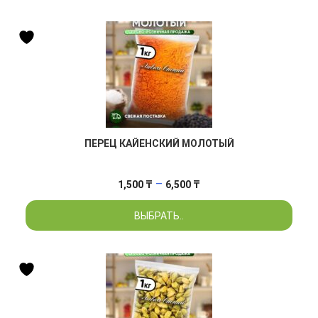
ПЕРЕЦ КАЙЕНСКИЙ МОЛОТЫЙ
Диапазон
–
1,500
₸
6,500
₸
цен:
ВЫБРАТЬ..
1,500 ₸
–
6,500 ₸