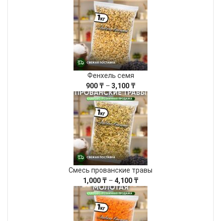
цен:
600 ₸
–
1,900 ₸
Фенхель семя
Диапазон
900
₸
–
3,100
₸
цен:
900 ₸
–
3,100 ₸
Смесь прованские травы
Диапазон
1,000
₸
–
4,100
₸
цен:
1,000 ₸
–