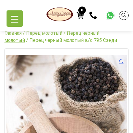
Skip
to
0
content
Главная
/
Перец молотый
/
Перец черный
молотый
/ Перец черный молотый в/с 795 Сэнди
🔍