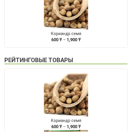
Кориандр семя
Диапазон
600
₸
–
1,900
₸
цен:
600 ₸
–
РЕЙТИНГОВЫЕ ТОВАРЫ
1,900 ₸
Кориандр семя
Диапазон
600
₸
–
1,900
₸