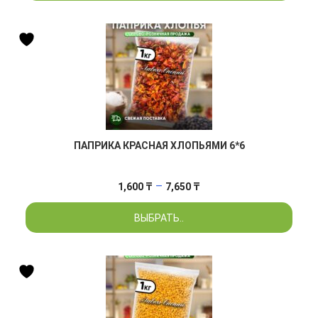
–
5,840 ₸
ПАПРИКА КРАСНАЯ ХЛОПЬЯМИ 6*6
Диапазон
–
1,600
₸
7,650
₸
цен:
ВЫБРАТЬ..
1,600 ₸
–
7,650 ₸