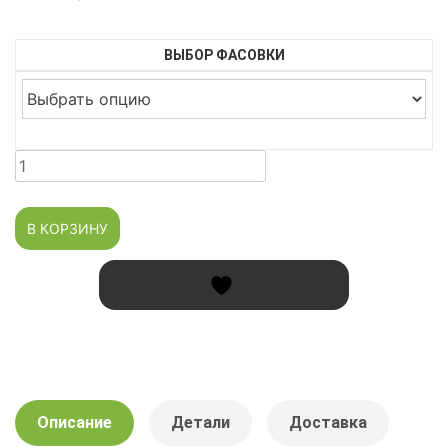
цен:
800 ₸
ВЫБОР ФАСОВКИ
–
2,950 ₸
Количество
товара
Куркума
В КОРЗИНУ
молотая
Экстра
класс
Описание
Детали
Доставка