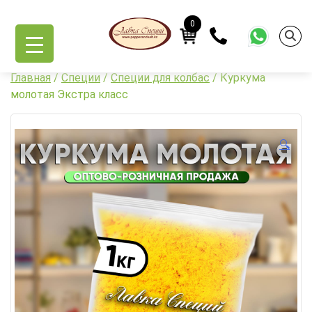
Skip
to
0
content
Главная
/
Специи
/
Специи для колбас
/ Куркума
молотая Экстра класс
🔍