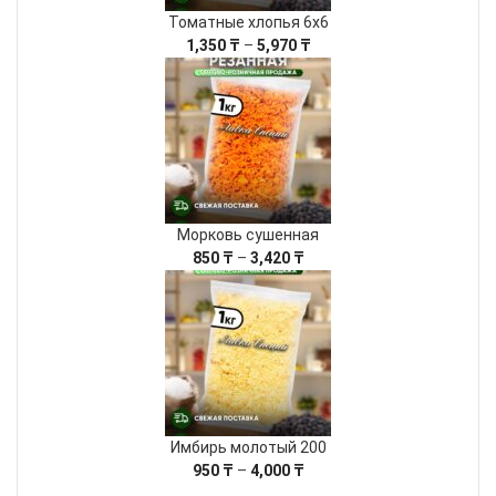
Томатные хлопья 6х6
Диапазон
1,350
₸
–
5,970
₸
цен:
1,350 ₸
–
5,970 ₸
Морковь сушенная
Диапазон
850
₸
–
3,420
₸
цен:
850 ₸
–
3,420 ₸
Имбирь молотый 200
Диапазон
950
₸
–
4,000
₸
цен: