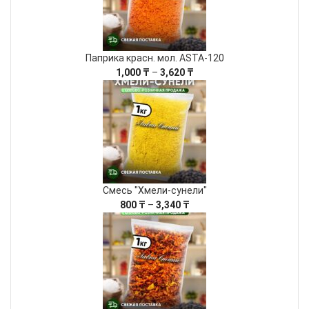
Паприка красн. мол. ASTA-120
Диапазон
1,000
₸
–
3,620
₸
цен:
1,000 ₸
–
3,620 ₸
Смесь "Хмели-сунели"
Диапазон
800
₸
–
3,340
₸
цен:
800 ₸
–
3,340 ₸