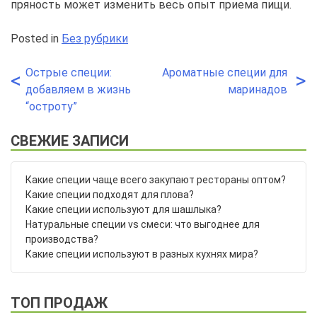
пряность может изменить весь опыт приема пищи.
Posted in
Без рубрики
Острые специи:
Ароматные специи для
Навигация
<
>
добавляем в жизнь
маринадов
по
“остроту”
записям
СВЕЖИЕ ЗАПИСИ
Какие специи чаще всего закупают рестораны оптом?
Какие специи подходят для плова?
Какие специи используют для шашлыка?
Натуральные специи vs смеси: что выгоднее для
производства?
Какие специи используют в разных кухнях мира?
ТОП ПРОДАЖ