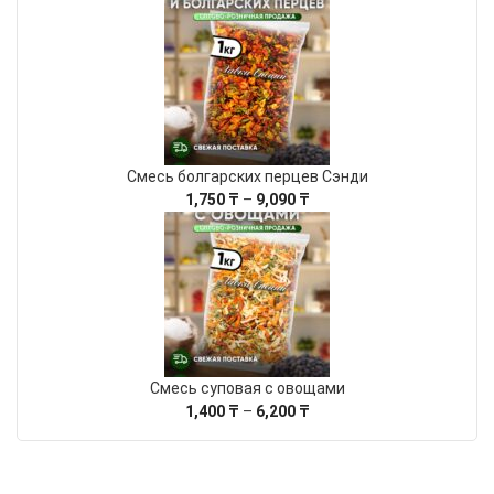
цен:
1,000 ₸
–
4,130 ₸
Смесь болгарских перцев Сэнди
Диапазон
1,750
₸
–
9,090
₸
цен:
1,750 ₸
–
9,090 ₸
Смесь суповая с овощами
Диапазон
1,400
₸
–
6,200
₸
цен:
1,400 ₸
–