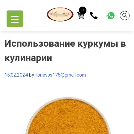
Skip
to
0
content
Использование куркумы в
кулинарии
15.02.2024
by
lionesss176@gmail.com