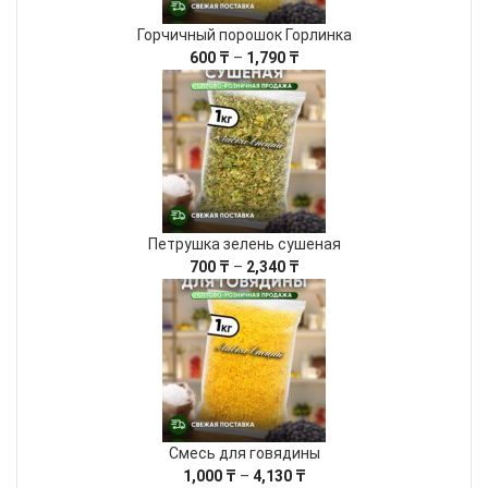
Горчичный порошок Горлинка
Диапазон
600
₸
–
1,790
₸
цен:
600 ₸
–
1,790 ₸
Петрушка зелень сушеная
Диапазон
700
₸
–
2,340
₸
цен:
700 ₸
–
2,340 ₸
Смесь для говядины
Диапазон
1,000
₸
–
4,130
₸