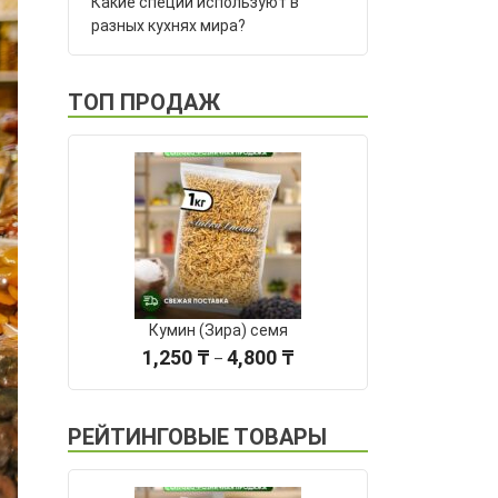
Какие специи используют в
разных кухнях мира?
ТОП ПРОДАЖ
Кумин (Зира) семя
Диапазон
1,250
₸
4,800
₸
–
цен:
1,250 ₸
–
РЕЙТИНГОВЫЕ ТОВАРЫ
4,800 ₸