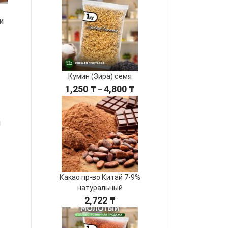
и
Кумин (Зира) семя
Диапазон
1,250
₸
4,800
₸
–
цен:
1,250 ₸
–
и
4,800 ₸
Какао пр-во Китай 7-9%
натуральный
2,722
₸