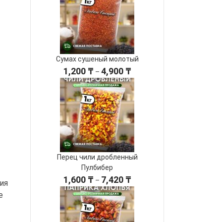
Сумах сушеный молотый
Диапазон
1,200
₸
4,900
₸
–
цен:
1,200 ₸
–
4,900 ₸
Перец чили дробленный
Пулбибер
Диапазон
1,600
₸
7,420
₸
–
ия
цен:
е
1,600 ₸
–
7,420 ₸