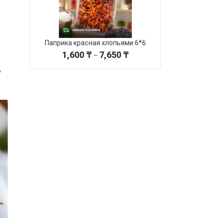
Паприка красная хлопьями 6*6
Диапазон
1,600
₸
7,650
₸
–
цен:
ь
1,600 ₸
–
7,650 ₸