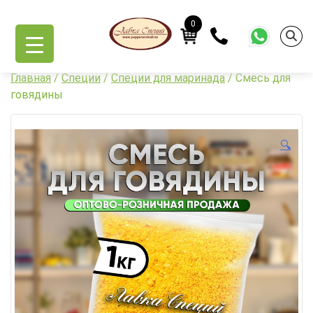
Skip
to
0
content
Главная
/
Специи
/
Специи для маринада
/ Смесь для
говядины
🔍