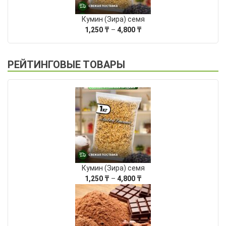
Кумин (Зира) семя
Диапазон
1,250
₸
–
4,800
₸
цен:
1,250 ₸
–
РЕЙТИНГОВЫЕ ТОВАРЫ
4,800 ₸
Кумин (Зира) семя
Диапазон
1,250
₸
–
4,800
₸
цен:
1,250 ₸
–
4,800 ₸