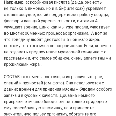
Например, аскорбиновая кислота (да-да, она есть
не только в лимонах, но и в бифштексах) укрепляет
стенки сосудов, калий поддерживает работу сердца,
фосфор и кальций укрепляют кости, витамин А
улучшает зрение, цинк, как мы уже писали, участвует
во многих обменных процессах организма. А вот за
что говядину любят диетологи: в ней мало жира,
поэтому от этого мяса не поправишься. Если, конечно,
не отдавать предпочтение мраморной говядине – с
красивыми и, что самое обидное, очень аппетитными
прожилками жира…
СОСТАВ: это смесь, состоящая из различных трав,
специй и пряностей (см. фото). Она используется с
давних времен для придания мясным блюдам особого
запаха и вкусовых качеств. Добавив немного
приправы в мясное блюдо, вы не только придадите
ему своеобразную изюминку, но и принесете
значительную пользу организму, обогатите его