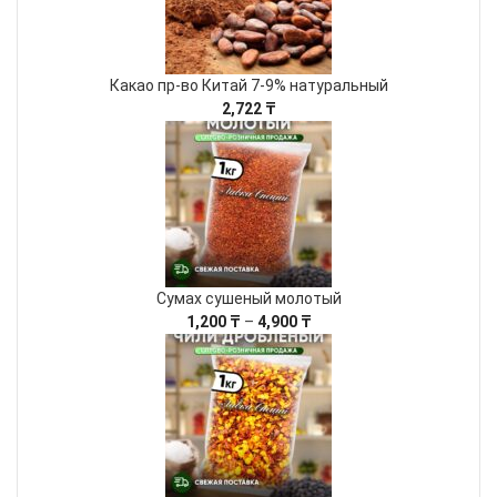
Какао пр-во Китай 7-9% натуральный
2,722
₸
Сумах сушеный молотый
Диапазон
1,200
₸
–
4,900
₸
цен:
1,200 ₸
–
4,900 ₸