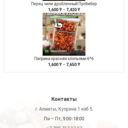
Перец чили дробленный Пулбибер
Диапазон
1,600
₸
–
7,420
₸
цен:
1,600 ₸
–
7,420 ₸
Паприка красная хлопьями 6*6
Диапазон
1,600
₸
–
7,650
₸
цен:
1,600 ₸
–
7,650 ₸
Контакты
г. Алматы, Куприна 1 каб 5.
Пн – Пт, 9:00-18:00