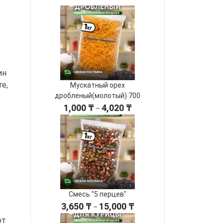
ин
е,
Мускатный орех
дробленый(молотый) 700
Диапазон
1,000
₸
4,020
₸
–
цен:
1,000 ₸
–
4,020 ₸
Смесь "5 перцев"
Диапазон
3,650
₸
15,000
₸
–
цен:
ют