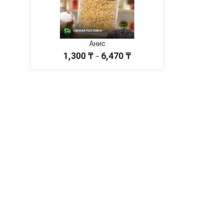
Анис
Диапазон
1,300
₸
6,470
₸
–
цен:
1,300 ₸
–
6,470 ₸