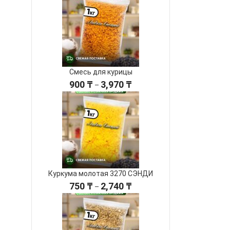
3,650 ₸
–
15,000 ₸
Смесь для курицы
Диапазон
900
₸
3,970
₸
–
цен:
900 ₸
–
3,970 ₸
Куркума молотая 3270 СЭНДИ
Диапазон
750
₸
2,740
₸
–
цен:
750 ₸
–
2,740 ₸