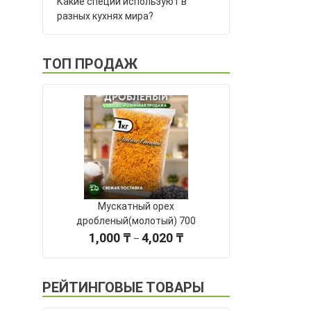
Какие специи используют в
разных кухнях мира?
ТОП ПРОДАЖ
Мускатный орех
дробленый(молотый) 700
Диапазон
1,000
₸
4,020
₸
–
цен:
1,000 ₸
–
РЕЙТИНГОВЫЕ ТОВАРЫ
4,020 ₸