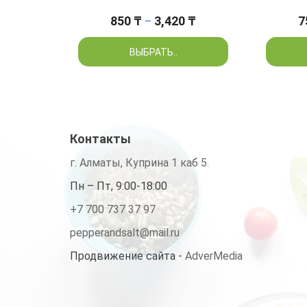
Диапазон
850
₸
3,420
₸
7
–
цен:
850 ₸
ВЫБРАТЬ..
–
3,420 ₸
Контакты
г. Алматы, Куприна 1 каб 5.
Пн – Пт, 9:00-18:00
+7 700 737 37 97
pepperandsalt@mail.ru
Продвижение сайта -
AdverMedia