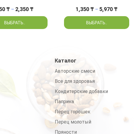
Диапазон
Диапаз
50
₸
2,350
₸
1,350
₸
5,970
₸
–
–
цен:
цен:
750 ₸
1,350 ₸
ВЫБРАТЬ..
ВЫБРАТЬ..
–
–
2,350 ₸
5,970 ₸
Каталог
Авторские смеси
Все для здоровья
Кондитерские добавки
Паприка
Перец горошек
Перец молотый
Пряности