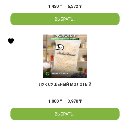
Диапазон
–
1,450
₸
6,572
₸
цен:
ВЫБРАТЬ..
1,450 ₸
–
6,572 ₸
ЛУК СУШЕНЫЙ МОЛОТЫЙ
Диапазон
–
1,000
₸
3,970
₸
цен:
ВЫБРАТЬ..
1,000 ₸
–
3,970 ₸