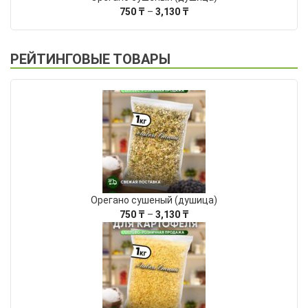
Диапазон
750
₸
–
3,130
₸
цен:
750 ₸
–
РЕЙТИНГОВЫЕ ТОВАРЫ
3,130 ₸
Орегано сушеный (душица)
Диапазон
750
₸
–
3,130
₸
цен:
750 ₸
–
3,130 ₸