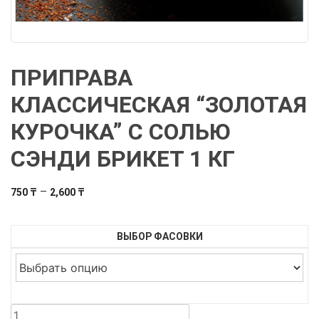
ПРИПРАВА
КЛАССИЧЕСКАЯ “ЗОЛОТАЯ
КУРОЧКА” С СОЛЬЮ
СЭНДИ БРИКЕТ 1 КГ
Диапазон
–
750
₸
2,600
₸
цен:
750 ₸
ВЫБОР ФАСОВКИ
–
2,600 ₸
Количество