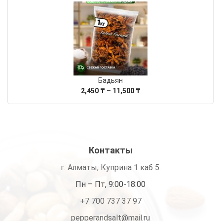
цен:
700 ₸
–
2,500 ₸
Бадьян
Диапазон
2,450
₸
–
11,500
₸
цен:
2,450 ₸
–
11,500 ₸
Контакты
г. Алматы, Куприна 1 каб 5.
Пн – Пт, 9:00-18:00
+7 700 737 37 97
pepperandsalt@mail.ru