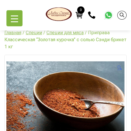
Skip
to
0
content
Главная
/
Специи
/
Специи для мяса
/ Приправа
Классическая “Золотая курочка” с солью Сэнди брикет
1 кг
🔍