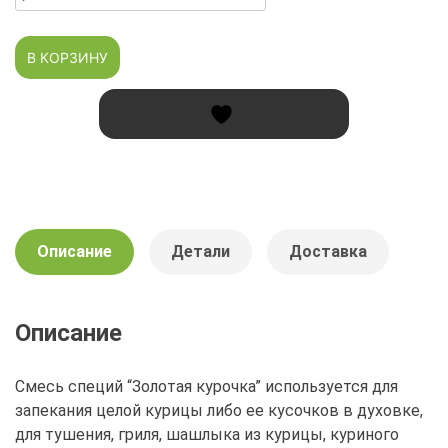
товара
Приправа
В КОРЗИНУ
Классическая
"Золотая
курочка"
с
солью
Сэнди
брикет
1
Описание
Детали
Доставка
кг
Описание
Смесь специй “Золотая курочка” используется для
запекания целой курицы либо ее кусочков в духовке,
для тушения, гриля, шашлыка из курицы, куриного