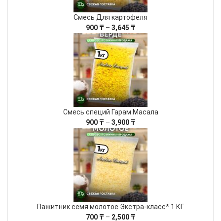
Смесь Для картофеля
Диапазон
900
₸
–
3,645
₸
цен:
900 ₸
–
3,645 ₸
Смесь специй Гарам Масала
Диапазон
900
₸
–
3,900
₸
цен:
900 ₸
–
3,900 ₸
Пажитник семя молотое Экстра-класс* 1 КГ
Диапазон
700
₸
–
2,500
₸